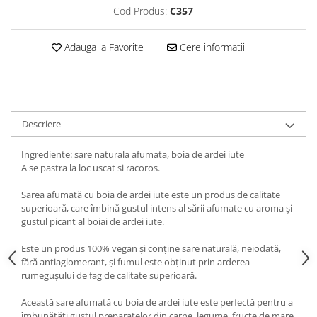
Cod Produs:
C357
Adauga la Favorite
Cere informatii
Descriere
Ingrediente: sare naturala afumata, boia de ardei iute
A se pastra la loc uscat si racoros.
Sarea afumată cu boia de ardei iute este un produs de calitate
superioară, care îmbină gustul intens al sării afumate cu aroma și
gustul picant al boiai de ardei iute.
Este un produs 100% vegan și conține sare naturală, neiodată,
fără antiaglomerant, și fumul este obținut prin arderea
rumegușului de fag de calitate superioară.
Această sare afumată cu boia de ardei iute este perfectă pentru a
îmbunătăți gustul preparatelor din carne, legume, fructe de mare,