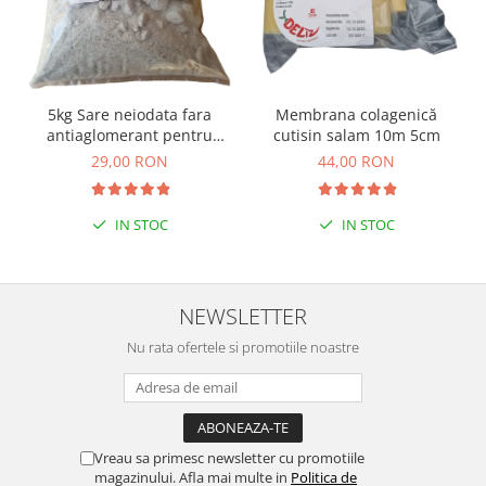
Membrana colagenică
5kg Sare neiodata fara
cutisin salam 10m 5cm
antiaglomerant pentru
muraturi
44,00 RON
29,00 RON
IN STOC
IN STOC
NEWSLETTER
Nu rata ofertele si promotiile noastre
Vreau sa primesc newsletter cu promotiile
magazinului. Afla mai multe in
Politica de