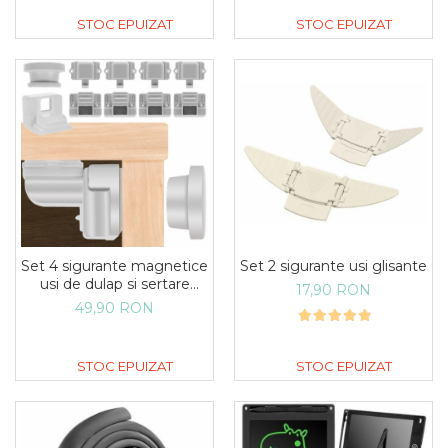
STOC EPUIZAT
STOC EPUIZAT
Set 4 sigurante magnetice
Set 2 sigurante usi glisante
usi de dulap si sertare
17,90 RON
protectie copii invizibila
49,90 RON
STOC EPUIZAT
STOC EPUIZAT