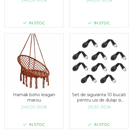
249,00 RON
249,00 RON
IN STOC
IN STOC
Set de siguranta 10 bucati
Hamak boho leagan
pentru usi de dulap si
marou
sertare negri
29,90 RON
249,00 RON
IN STOC
IN STOC