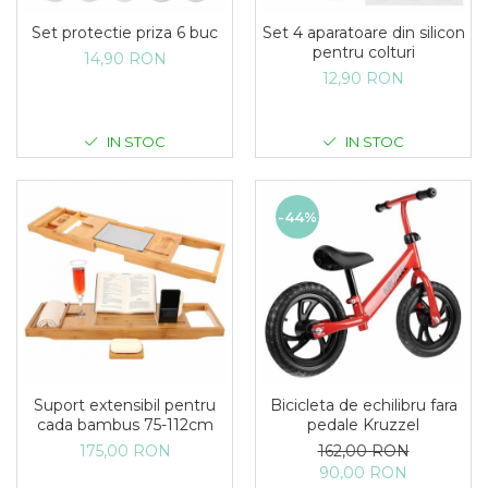
Set protectie priza 6 buc
Set 4 aparatoare din silicon
pentru colturi
14,90 RON
12,90 RON
IN STOC
IN STOC
-44%
Suport extensibil pentru
Bicicleta de echilibru fara
cada bambus 75-112cm
pedale Kruzzel
175,00 RON
162,00 RON
90,00 RON