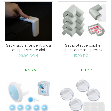
Set 4 sigurante pentru usi
Set protectie copil 4
dulap si sertare albi
aparatoare moi pentru
colturi
29,90 RON
15,99 RON
IN STOC
IN STOC