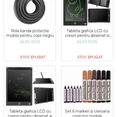
Rola banda protectie
Tableta grafica LCD cu
mobila pentru copii negru
creion pentru desenat si
scris XL
28,90 RON
34,99 RON
STOC EPUIZAT
STOC EPUIZAT
Set 6 markeri si creioana
Tableta grafica LCD cu
corectori mobila
creion pentru desenat si