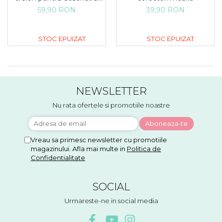
scris XXL
39,90 RON
59,90 RON
STOC EPUIZAT
STOC EPUIZAT
NEWSLETTER
Nu rata ofertele si promotiile noastre
Vreau sa primesc newsletter cu promotiile
magazinului. Afla mai multe in
Politica de
Confidentialitate
SOCIAL
Urmareste-ne in social media