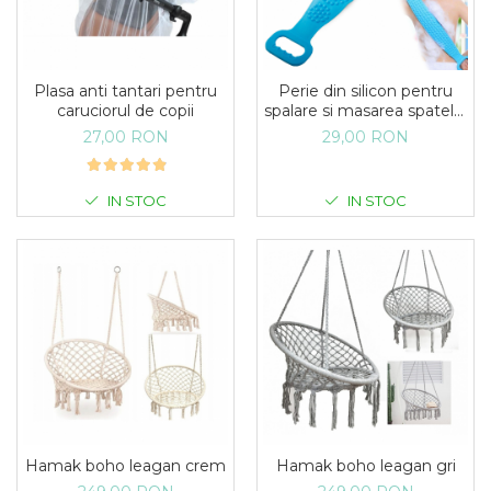
Plasa anti tantari pentru
Perie din silicon pentru
caruciorul de copii
spalare si masarea spatelui
roz
27,00 RON
29,00 RON
IN STOC
IN STOC
Hamak boho leagan crem
Hamak boho leagan gri