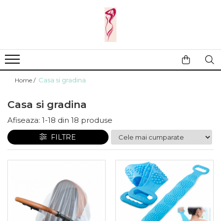
Casa si gradina
Fitness
Ingrijire corporala
Baie
Accesorii
Aparate de masaj
Copii si bebe
Camping
Ingrijirea parului
Casa si gradina
Home /
Leagane si scaune
Prim ajutor
Ingrijirea unghiilor
Machiaj
Casa si gradina
Afiseaza:
1-
18
din
18
produse
FILTRE