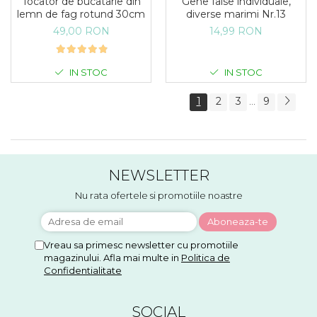
Tocator de bucatarie din
Gene false individuale,
lemn de fag rotund 30cm
diverse marimi Nr.13
49,00 RON
14,99 RON
IN STOC
IN STOC
1
2
3
9
...
NEWSLETTER
Nu rata ofertele si promotiile noastre
Vreau sa primesc newsletter cu promotiile
magazinului. Afla mai multe in
Politica de
Confidentialitate
SOCIAL