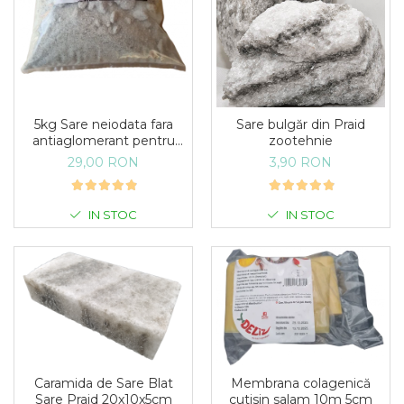
5kg Sare neiodata fara
Sare bulgăr din Praid
antiaglomerant pentru
zootehnie
muraturi
29,00 RON
3,90 RON
IN STOC
IN STOC
Caramida de Sare Blat
Membrana colagenică
Sare Praid 20x10x5cm
cutisin salam 10m 5cm