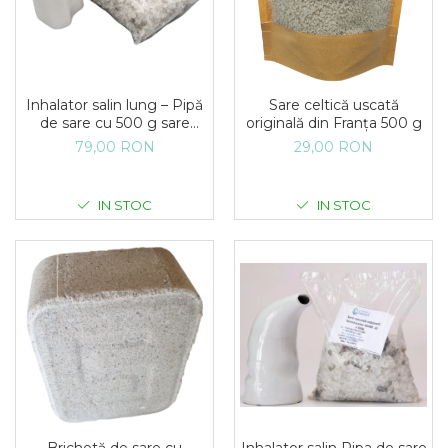
Inhalator salin lung – Pipă
Sare celtică uscată
de sare cu 500 g sare
originală din Franța 500 g
naturală
79,00 RON
29,00 RON
IN STOC
IN STOC