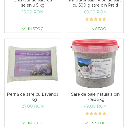
Brichetă de sare cu
Inhalator salin Pipa de sare
seleniu 5 kg
cu 500 g sare din Praid
15,00 RON
69,00 RON
IN STOC
IN STOC
Pernă de sare cu Lavandă
Sare de baie naturala din
1 kg
Praid 5kg
27,00 RON
49,00 RON
IN STOC
IN STOC