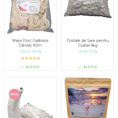
Cristale de Sare pentru
Mațe Porc Calibrate
Ciubar 5kg
Cârnați 90m
19,99 RON
129,00 RON
IN STOC
IN STOC
NOU