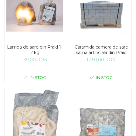
Lampa de sare din Praid 1-
Caramida camera de sare
2 kg
salina artificiala din Praid
1000kg
139,00 RON
1.450,00 RON
IN STOC
IN STOC