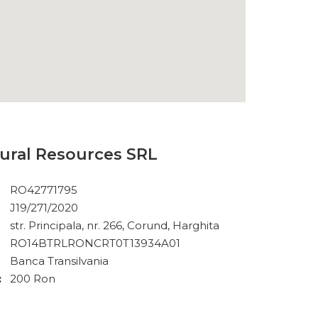
ural Resources SRL
RO42771795
J19/271/2020
str. Principala, nr. 266, Corund, Harghita
RO14BTRLRONCRT0T13934A01
Banca Transilvania
:
200 Ron