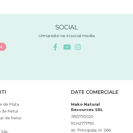
SOCIAL
Urmareste-ne in social media
NTI
DATE COMERCIALE
 de Plata
Mako Natural
Resources SRL
a de Retur
J19/271/2020
ar de Retur
RO42771795
str. Principala, nr. 266
 SAL