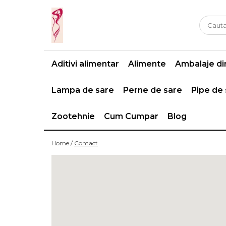
Casa si gradina
Fitness
Ingrijire corporala
Baie
Accesorii
Aparate de masaj
Aditivi alimentar
Alimente
Ambalaje din
Copii si bebe
Camping
Ingrijirea parului
Leagane si scaune
Prim ajutor
Ingrijirea unghiilor
Lampa de sare
Perne de sare
Pipe de
Machiaj
Zootehnie
Cum Cumpar
Blog
Home /
Contact