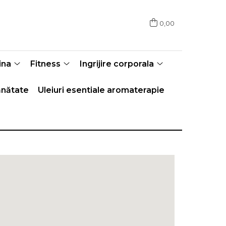
0,00
ina
Fitness
Ingrijire corporala
nătate
Uleiuri esentiale aromaterapie