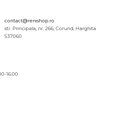
contact@renishop.ro
str. Principala, nr. 266, Corund, Harghita
537060
:00-16:00