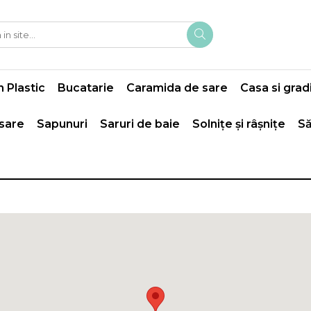
 Plastic
Bucatarie
Caramida de sare
Casa si grad
 sare
Sapunuri
Saruri de baie
Solnițe și râșnițe
Să