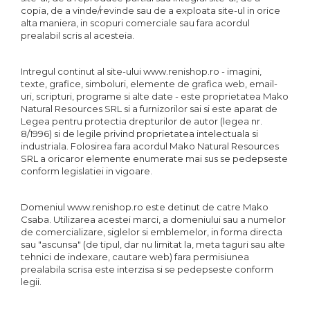
copia, de a vinde/revinde sau de a exploata site-ul in orice
alta maniera, in scopuri comerciale sau fara acordul
prealabil scris al acesteia.
Intregul continut al site-ului www.renishop.ro - imagini,
texte, grafice, simboluri, elemente de grafica web, email-
uri, scripturi, programe si alte date - este proprietatea Mako
Natural Resources SRL si a furnizorilor sai si este aparat de
Legea pentru protectia drepturilor de autor (legea nr.
8/1996) si de legile privind proprietatea intelectuala si
industriala. Folosirea fara acordul Mako Natural Resources
SRL a oricaror elemente enumerate mai sus se pedepseste
conform legislatiei in vigoare.
Domeniul www.renishop.ro este detinut de catre Mako
Csaba. Utilizarea acestei marci, a domeniului sau a numelor
de comercializare, siglelor si emblemelor, in forma directa
sau "ascunsa" (de tipul, dar nu limitat la, meta taguri sau alte
tehnici de indexare, cautare web) fara permisiunea
prealabila scrisa este interzisa si se pedepseste conform
legii.