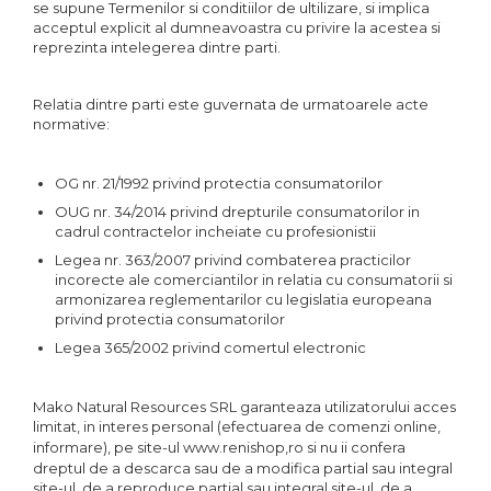
se supune Termenilor si conditiilor de ultilizare, si implica
acceptul explicit al dumneavoastra cu privire la acestea si
reprezinta intelegerea dintre parti.
Relatia dintre parti este guvernata de urmatoarele acte
normative:
OG nr. 21/1992 privind protectia consumatorilor
OUG nr. 34/2014 privind drepturile consumatorilor in
cadrul contractelor incheiate cu profesionistii
Legea nr. 363/2007 privind combaterea practicilor
incorecte ale comerciantilor in relatia cu consumatorii si
armonizarea reglementarilor cu legislatia europeana
privind protectia consumatorilor
Legea 365/2002 privind comertul electronic
Mako Natural Resources SRL garanteaza utilizatorului acces
limitat, in interes personal (efectuarea de comenzi online,
informare), pe site-ul
www.renishop,ro
si nu ii confera
dreptul de a descarca sau de a modifica partial sau integral
site-ul, de a reproduce partial sau integral site-ul, de a