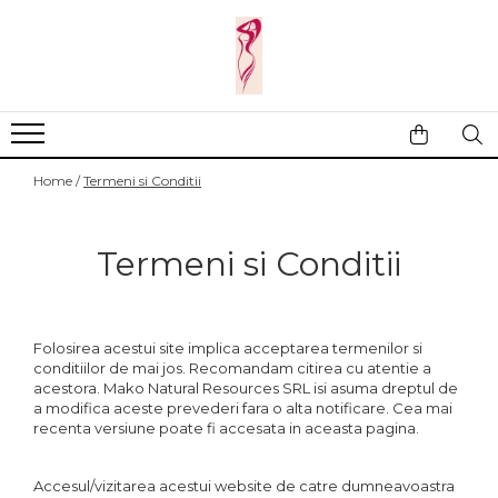
Casa si gradina
Fitness
Ingrijire corporala
Baie
Accesorii
Aparate de masaj
Copii si bebe
Camping
Ingrijirea parului
Home /
Termeni si Conditii
Leagane si scaune
Prim ajutor
Ingrijirea unghiilor
Machiaj
Termeni si Conditii
Folosirea acestui site implica acceptarea termenilor si
conditiilor de mai jos. Recomandam citirea cu atentie a
acestora. Mako Natural Resources SRL isi asuma dreptul de
a modifica aceste prevederi fara o alta notificare. Cea mai
recenta versiune poate fi accesata in aceasta pagina.
Accesul/vizitarea acestui website de catre dumneavoastra