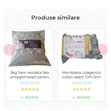
Produse similare
5kg Sare neiodata fara
Membrana colagenică
antiaglomerant pentru
cutisin salam 10m 5cm
muraturi
29,00 RON
44,00 RON
IN STOC
IN STOC