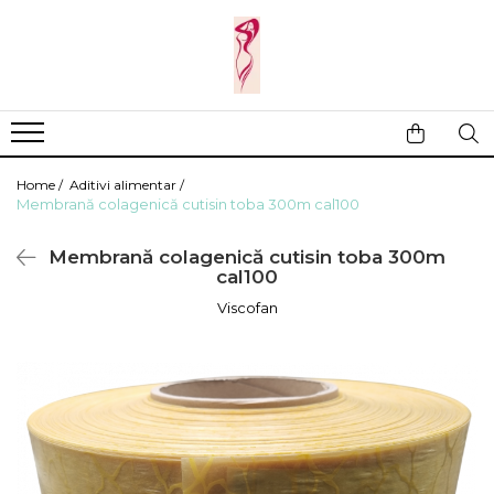
Casa si gradina
Fitness
Ingrijire corporala
Baie
Accesorii
Aparate de masaj
Copii si bebe
Camping
Ingrijirea parului
Home /
Aditivi alimentar /
Leagane si scaune
Prim ajutor
Ingrijirea unghiilor
Membrană colagenică cutisin toba 300m cal100
Machiaj
Membrană colagenică cutisin toba 300m
cal100
Viscofan