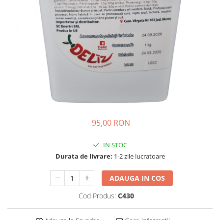
95,00 RON
IN STOC
Durata de livrare:
1-2 zile lucratoare
ADAUGA IN COS
Cod Produs:
C430