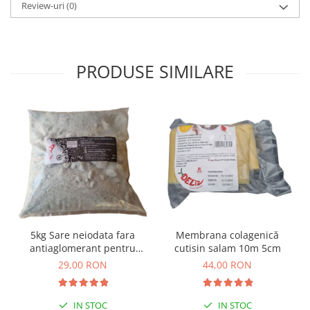
Review-uri
(0)
PRODUSE SIMILARE
Membrana colagenică
5kg Sare neiodata fara
cutisin salam 10m 5cm
antiaglomerant pentru
muraturi
44,00 RON
29,00 RON
IN STOC
IN STOC