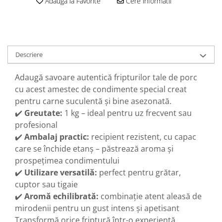
Adauga la Favorite
Cere informatii
Descriere
Adaugă savoare autentică fripturilor tale de porc
cu acest amestec de condimente special creat
pentru carne suculentă și bine asezonată.
✔️
Greutate:
1 kg – ideal pentru uz frecvent sau
profesional
✔️
Ambalaj practic:
recipient rezistent, cu capac
care se închide etanș – păstrează aroma și
prospețimea condimentului
✔️
Utilizare versatilă:
perfect pentru grătar,
cuptor sau tigaie
✔️
Aromă echilibrată:
combinație atent aleasă de
mirodenii pentru un gust intens și apetisant
Transformă orice friptură într-o experiență