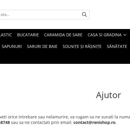
LASTIC
BUCATARIE
CARAMIDA DE SARE
CASA SI GRADINA
SAPUNURI
SARURI DE BAIE
SOLNIȚE ȘI RÂȘNIȚE
SĂNĂTATE
Ajutor
veti orice intrebare sau nelamurire, va rugam sa ne sunati la numa
68748
sau sa ne contactati prin email:
contact@renishop.ro
.