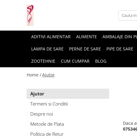
Casa si gradina
Fitness
Ingrijire corporala
Baie
Accesorii
Aparate de masaj
ADITIVI ALIMENTAR
ALIMENTE
AMBALAJE DIN P
Copii si bebe
Camping
Ingrijirea parului
LAMPA DE SARE
PERNE DE SARE
PIPE DE SARE
Leagane si scaune
Prim ajutor
Ingrijirea unghiilor
ZOOTEHNIE
CUM CUMPAR
BLOG
Machiaj
Home /
Ajutor
Ajutor
Termeni si Conditii
Despre noi
Daca a
Metode de Plata
07534
Politica de Retur