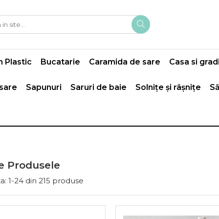
 Plastic
Bucatarie
Caramida de sare
Casa si grad
 sare
Sapunuri
Saruri de baie
Solnițe și râșnițe
Să
e Produsele
a:
1-
24
din
215
produse