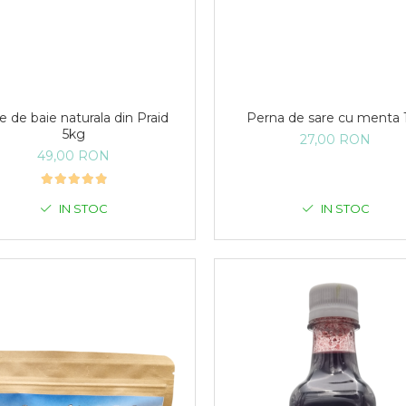
e de baie naturala din Praid
Perna de sare cu menta 
5kg
27,00 RON
49,00 RON
IN STOC
IN STOC