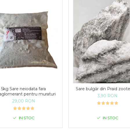
5kg Sare neiodata fara
Sare bulgăr din Praid zoot
iaglomerant pentru muraturi
3,90 RON
29,00 RON
IN STOC
IN STOC