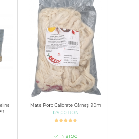
alina
Mațe Porc Calibrate Cârnați 90m
0kg
129,00 RON
IN STOC