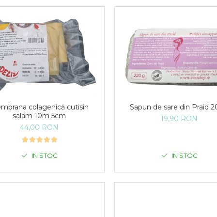
Sapun de sare din Praid 
mbrana colagenică cutisin
salam 10m 5cm
19,90 RON
44,00 RON
IN STOC
IN STOC