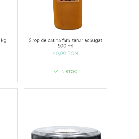
1kg
Sirop de cătină fără zahăr adăugat
500 ml
40,00 RON
IN STOC