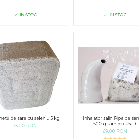
IN STOC
IN STOC
Inhalator salin Pipa de sar
hetă de sare cu seleniu 5 kg
500 g sare din Praid
15,00 RON
69,00 RON