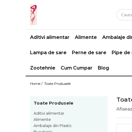
Casa si gradina
Fitness
Ingrijire corporala
Baie
Accesorii
Aparate de masaj
Aditivi alimentar
Alimente
Ambalaje din
Copii si bebe
Camping
Ingrijirea parului
Leagane si scaune
Prim ajutor
Ingrijirea unghiilor
Lampa de sare
Perne de sare
Pipe de
Machiaj
Zootehnie
Cum Cumpar
Blog
Home /
Toate Produsele
Toat
Toate Produsele
Afiseaz
Aditivi alimentar
Alimente
Ambalaje din Plastic
Bucatarie