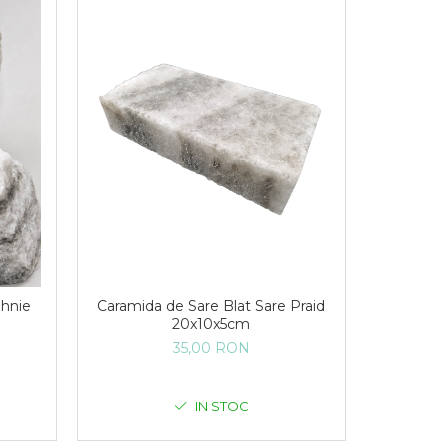
ehnie
Caramida de Sare Blat Sare Praid
20x10x5cm
35,00 RON
IN STOC