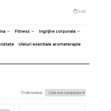
0,00
ina
Fitness
Ingrijire corporala
nătate
Uleiuri esentiale aromaterapie
Ordoneaza: