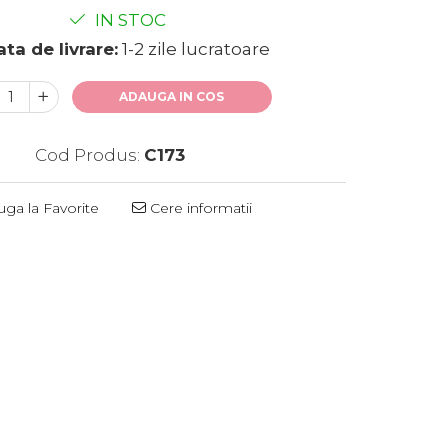
IN STOC
ta de livrare:
1-2 zile lucratoare
ADAUGA IN COS
Cod Produs:
C173
ga la Favorite
Cere informatii