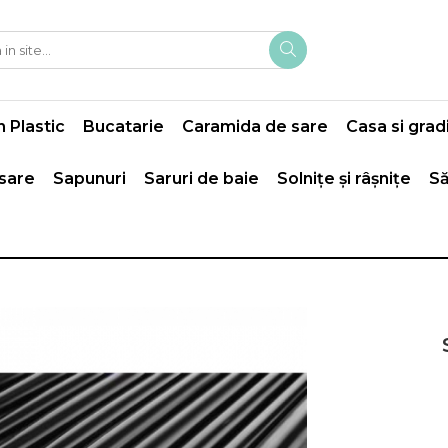
 Plastic
Bucatarie
Caramida de sare
Casa si grad
 sare
Sapunuri
Saruri de baie
Solnițe și râșnițe
Să