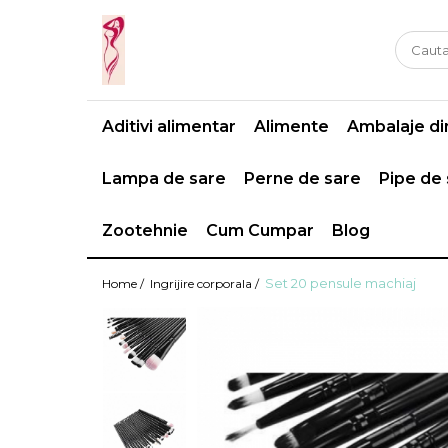
Casa si gradina
Fitness
Ingrijire corporala
Baie
Accesorii
Aparate de masaj
Aditivi alimentar
Alimente
Ambalaje din
Copii si bebe
Camping
Ingrijirea parului
Leagane si scaune
Prim ajutor
Ingrijirea unghiilor
Lampa de sare
Perne de sare
Pipe de
Machiaj
Zootehnie
Cum Cumpar
Blog
Set 20 pensule machiaj
Home /
Ingrijire corporala /