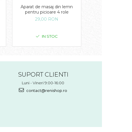
Aparat de masaj din lemn
Perie curatare si i
pentru picioare 4 role
faciala cu vibratii 
29,00 RON
46,00 RO
IN STOC
IN STO
SUPORT CLIENTI
Luni - Vineri 9:00-16:00
contact@renishop.ro