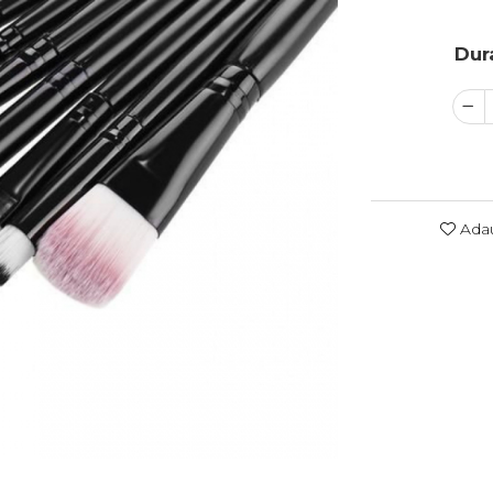
Dura
Adau