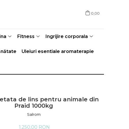
0,00
ina
Fitness
Ingrijire corporala
nătate
Uleiuri esentiale aromaterapie
etata de lins pentru animale din
Praid 1000kg
Salrom
1.250,00 RON