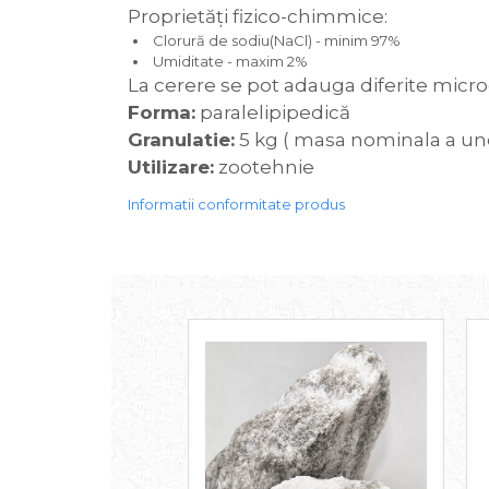
Proprietăţi fizico-chimmice:
Clorură de sodiu(NaCl) - minim 97%
Umiditate - maxim 2%
La cerere se pot adauga diferite micr
Forma:
paralelipipedică
Granulatie:
5 kg ( masa nominala a une
Utilizare:
zootehnie
Informatii conformitate produs