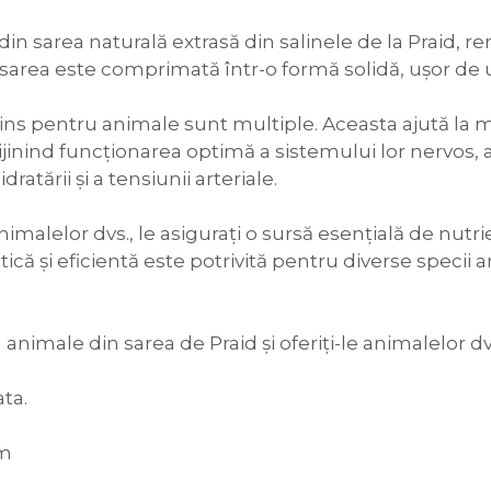
in sarea naturală extrasă din salinele de la Praid, r
sarea este comprimată într-o formă solidă, ușor de ut
 de lins pentru animale sunt multiple. Aceasta ajută l
jinind funcționarea optimă a sistemului lor nervos, 
atării și a tensiunii arteriale.
nimalelor dvs., le asigurați o sursă esențială de nutrie
tică și eficientă este potrivită pentru diverse specii a
animale din sarea de Praid și oferiți-le animalelor dvs
ta.
mm