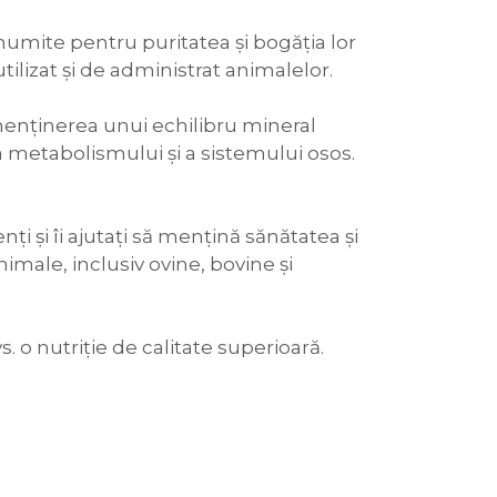
enumite pentru puritatea și bogăția lor
ilizat și de administrat animalelor.
a menținerea unui echilibru mineral
a metabolismului și a sistemului osos.
nți și îi ajutați să mențină sănătatea și
nimale, inclusiv ovine, bovine și
. o nutriție de calitate superioară.