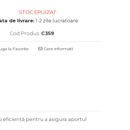
STOC EPUIZAT
ta de livrare:
1-2 zile lucratoare
Cod Produs:
C359
ga la Favorite
Cere informatii
și eficiență pentru a asigura aportul