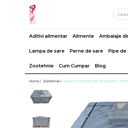
Casa si gradina
Fitness
Ingrijire corporala
Baie
Accesorii
Aparate de masaj
Aditivi alimentar
Alimente
Ambalaje din
Copii si bebe
Camping
Ingrijirea parului
Leagane si scaune
Prim ajutor
Ingrijirea unghiilor
Lampa de sare
Perne de sare
Pipe de
Machiaj
Zootehnie
Cum Cumpar
Blog
Sare brichetata de lins pentru ani
Home /
Zootehnie /