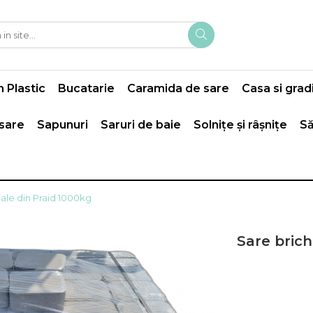
 Plastic
Bucatarie
Caramida de sare
Casa si grad
 sare
Sapunuri
Saruri de baie
Solnițe și râșnițe
Să
male din Praid 1000kg
Sare brich