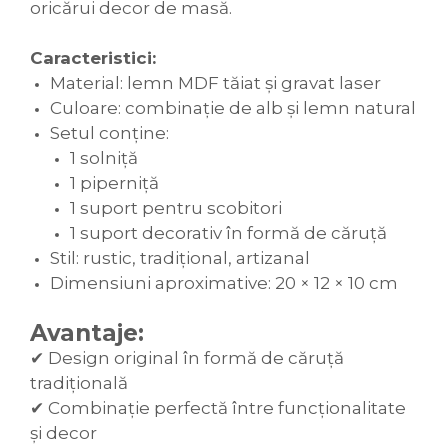
oricărui decor de masă.
Caracteristici:
Material: lemn MDF tăiat și gravat laser
Culoare: combinație de alb și lemn natural
Setul conține:
1 solniță
1 piper­niță
1 suport pentru scobitori
1 suport decorativ în formă de căruță
Stil: rustic, tradițional, artizanal
Dimensiuni aproximative: 20 × 12 × 10 cm
Avantaje:
✔ Design original în formă de căruță
tradițională
✔ Combinație perfectă între funcționalitate
și decor