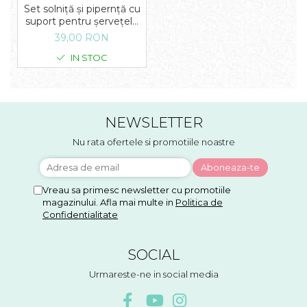
Set solniță și pipernță cu
suport pentru șervețele
și scobitori Flori
39,00 RON
IN STOC
NEWSLETTER
Nu rata ofertele si promotiile noastre
Vreau sa primesc newsletter cu promotiile
magazinului. Afla mai multe in
Politica de
Confidentialitate
SOCIAL
Urmareste-ne in social media