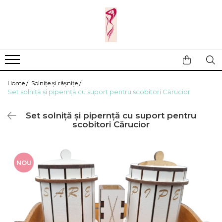
Casa si gradina
Fitness
Ingrijire corporala
Baie
Accesorii
Aparate de masaj
Copii si bebe
Camping
Ingrijirea parului
Home /
Solnițe și râșnițe /
Leagane si scaune
Prim ajutor
Ingrijirea unghiilor
Set solniță și pipernță cu suport pentru scobitori Cărucior
Machiaj
Set solniță și pipernță cu suport pentru
scobitori Cărucior
NOU