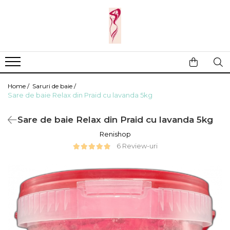
Casa si gradina
Fitness
Ingrijire corporala
Baie
Accesorii
Aparate de masaj
Copii si bebe
Camping
Ingrijirea parului
Home /
Saruri de baie /
Leagane si scaune
Prim ajutor
Ingrijirea unghiilor
Sare de baie Relax din Praid cu lavanda 5kg
Machiaj
Sare de baie Relax din Praid cu lavanda 5kg
Renishop
6 Review-uri