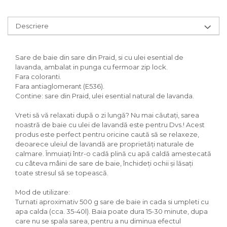
Descriere
Sare de baie din sare din Praid, si cu ulei esential de
lavanda, ambalat in punga cu fermoar zip lock.
Fara coloranti.
Fara antiaglomerant (E536).
Contine: sare din Praid, ulei esential natural de lavanda.
Vreti să vă relaxati după o zi lungă? Nu mai căutați, sarea
noastră de baie cu ulei de lavandă este pentru Dvs.! Acest
produs este perfect pentru oricine caută să se relaxeze,
deoarece uleiul de lavandă are proprietăți naturale de
calmare. Înmuiați într-o cadă plină cu apă caldă amestecată
cu câteva mâini de sare de baie, închideți ochii și lăsați
toate stresul să se topească.
Mod de utilizare:
Turnati aproximativ 500 g sare de baie in cada si umpleti cu
apa calda (cca. 35-40l). Baia poate dura 15-30 minute, dupa
care nu se spala sarea, pentru a nu diminua efectul