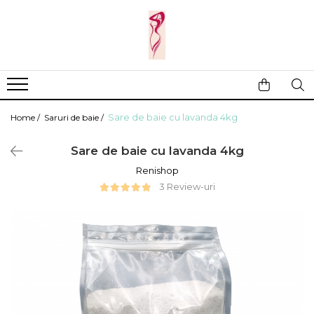
Casa si gradina
Fitness
Ingrijire corporala
Baie
Accesorii
Aparate de masaj
Copii si bebe
Camping
Ingrijirea parului
Sare de baie cu lavanda 4kg
Home /
Saruri de baie /
Leagane si scaune
Prim ajutor
Ingrijirea unghiilor
Machiaj
Sare de baie cu lavanda 4kg
Renishop
3 Review-uri