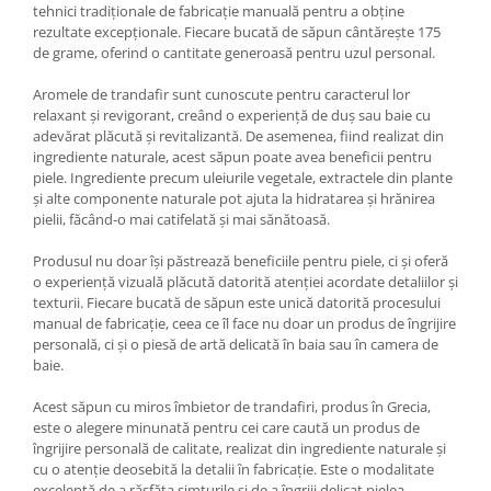
tehnici tradiționale de fabricație manuală pentru a obține
rezultate excepționale. Fiecare bucată de săpun cântărește 175
de grame, oferind o cantitate generoasă pentru uzul personal.
Aromele de trandafir sunt cunoscute pentru caracterul lor
relaxant și revigorant, creând o experiență de duș sau baie cu
adevărat plăcută și revitalizantă. De asemenea, fiind realizat din
ingrediente naturale, acest săpun poate avea beneficii pentru
piele. Ingrediente precum uleiurile vegetale, extractele din plante
și alte componente naturale pot ajuta la hidratarea și hrănirea
pielii, făcând-o mai catifelată și mai sănătoasă.
Produsul nu doar își păstrează beneficiile pentru piele, ci și oferă
o experiență vizuală plăcută datorită atenției acordate detaliilor și
texturii. Fiecare bucată de săpun este unică datorită procesului
manual de fabricație, ceea ce îl face nu doar un produs de îngrijire
personală, ci și o piesă de artă delicată în baia sau în camera de
baie.
Acest săpun cu miros îmbietor de trandafiri, produs în Grecia,
este o alegere minunată pentru cei care caută un produs de
îngrijire personală de calitate, realizat din ingrediente naturale și
cu o atenție deosebită la detalii în fabricație. Este o modalitate
excelentă de a răsfăța simțurile și de a îngriji delicat pielea.