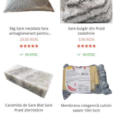
5kg Sare neiodata fara
Sare bulgăr din Praid
antiaglomerant pentru
zootehnie
muraturi
29,00 RON
3,90 RON
IN STOC
IN STOC
Caramida de Sare Blat Sare
Membrana colagenică cutisin
Praid 20x10x5cm
salam 10m 5cm