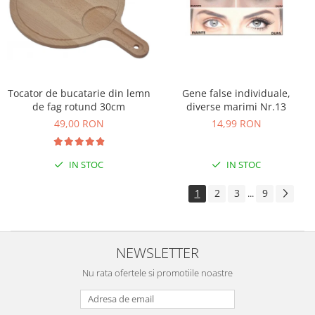
Tocator de bucatarie din lemn
Gene false individuale,
de fag rotund 30cm
diverse marimi Nr.13
49,00 RON
14,99 RON
IN STOC
IN STOC
1
2
3
9
...
NEWSLETTER
Nu rata ofertele si promotiile noastre