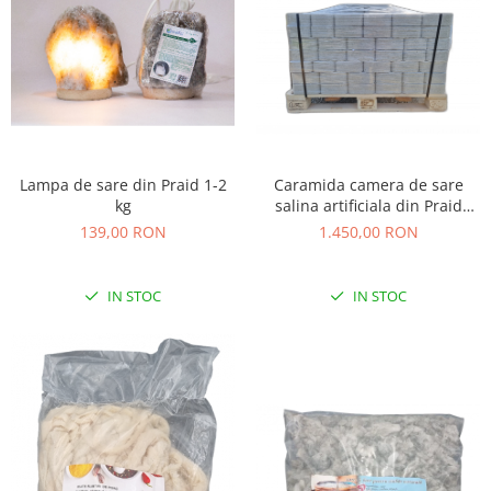
Caramida camera de sare
Lampa de sare din Praid 1-2
salina artificiala din Praid
kg
1000kg
1.450,00 RON
139,00 RON
IN STOC
IN STOC