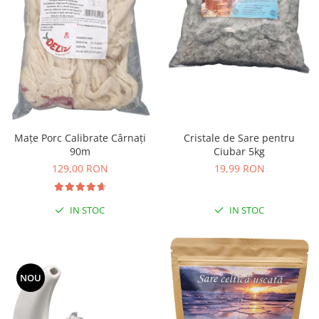
Mațe Porc Calibrate Cârnați
Cristale de Sare pentru
90m
Ciubar 5kg
129,00 RON
19,99 RON
IN STOC
IN STOC
NOU