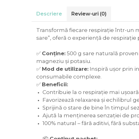
Descriere
Review-uri
(0)
Transformă fiecare respirație într-un m
sare”, oferă o experiență de respirație p
✅
Conține:
500 g sare naturală proveni
magneziu și potasiu.
✅
Mod de utilizare:
Inspiră ușor prin i
consumabile complexe.
✅
Beneficii:
Contribuie la o respirație mai ușoară
Favorizează relaxarea și echilibrul g
Sprijină o stare de bine în timpul se
Ajută la menținerea senzației de pros
100% natural – fără aditivi, fără substa
📦
Conținut pachet: