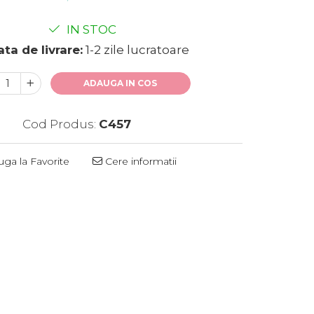
IN STOC
ta de livrare:
1-2 zile lucratoare
ADAUGA IN COS
Cod Produs:
C457
ga la Favorite
Cere informatii