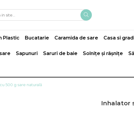
 Plastic
Bucatarie
Caramida de sare
Casa si grad
 sare
Sapunuri
Saruri de baie
Solnițe și râșnițe
Să
 cu 500 g sare naturală
Inhalator 