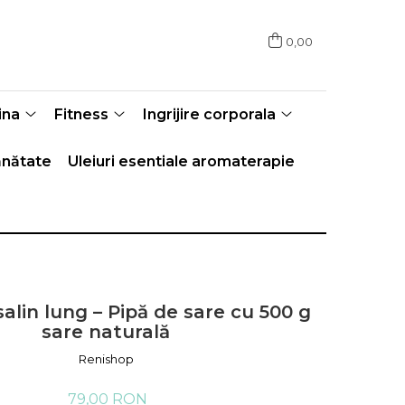
0,00
ina
Fitness
Ingrijire corporala
nătate
Uleiuri esentiale aromaterapie
salin lung – Pipă de sare cu 500 g
sare naturală
Renishop
79,00 RON