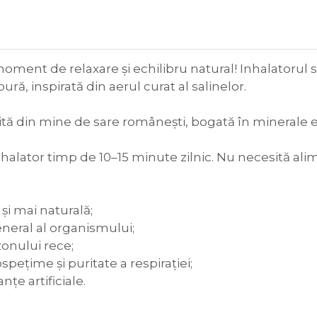
oment de relaxare și echilibru natural! Inhalatorul s
ură, inspirată din aerul curat al salinelor.
tă din mine de sare românești, bogată în minerale e
nhalator timp de 10–15 minute zilnic. Nu necesită ali
 și mai naturală;
eneral al organismului;
zonului rece;
pețime și puritate a respirației;
nțe artificiale.