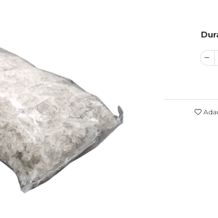
Dura
Adau