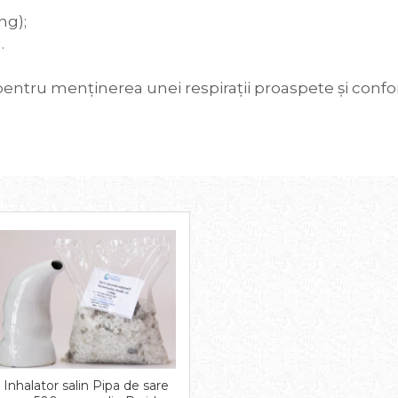
ng);
.
ntru menținerea unei respirații proaspete și conforta
Inhalator salin Pipa de sare