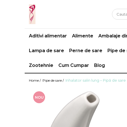
Casa si gradina
Fitness
Ingrijire corporala
Baie
Accesorii
Aparate de masaj
Aditivi alimentar
Alimente
Ambalaje din
Copii si bebe
Camping
Ingrijirea parului
Leagane si scaune
Prim ajutor
Ingrijirea unghiilor
Lampa de sare
Perne de sare
Pipe de
Machiaj
Zootehnie
Cum Cumpar
Blog
Inhalator salin lung – Pipă de sare
Home /
Pipe de sare /
NOU