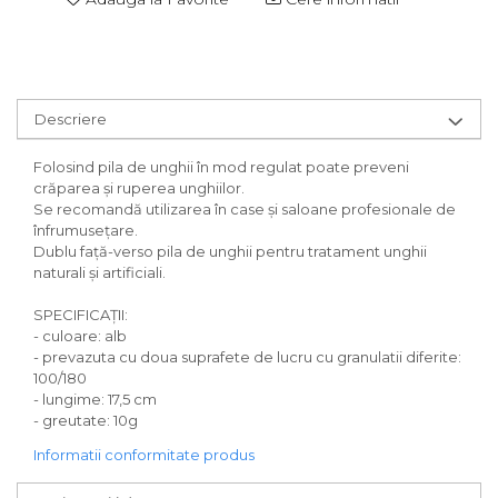
Descriere
Folosind pila de unghii în mod regulat poate preveni
crăparea și ruperea unghiilor.
Se recomandă utilizarea în case și saloane profesionale de
înfrumusețare.
Dublu față-verso pila de unghii pentru tratament unghii
naturali și artificiali.
SPECIFICAȚII:
- culoare: alb
- prevazuta cu doua suprafete de lucru cu granulatii diferite:
100/180
- lungime: 17,5 cm
- greutate: 10g
Informatii conformitate produs