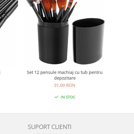
j
Set 12 pensule machiaj cu tub pentru
Aparat
depozitare
31,00 RON
IN STOC
SUPORT CLIENTI