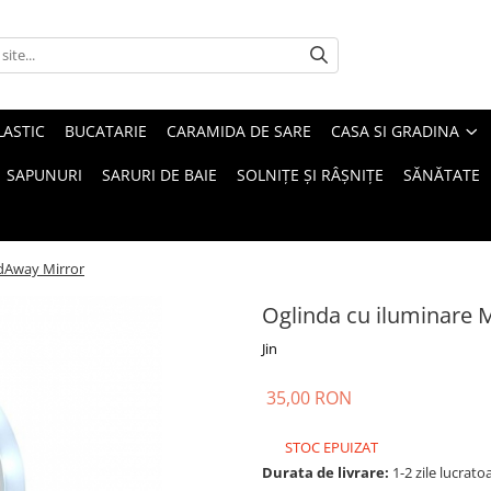
LASTIC
BUCATARIE
CARAMIDA DE SARE
CASA SI GRADINA
SAPUNURI
SARURI DE BAIE
SOLNIȚE ȘI RÂȘNIȚE
SĂNĂTATE
ldAway Mirror
Oglinda cu iluminare 
Jin
35,00 RON
STOC EPUIZAT
Durata de livrare:
1-2 zile lucrato