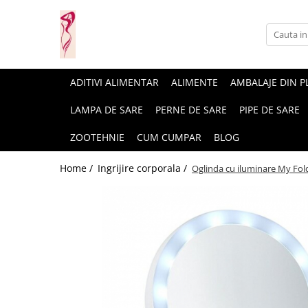
Casa si gradina
Fitness
Ingrijire corporala
Baie
Accesorii
Aparate de masaj
ADITIVI ALIMENTAR
ALIMENTE
AMBALAJE DIN P
Copii si bebe
Camping
Ingrijirea parului
LAMPA DE SARE
PERNE DE SARE
PIPE DE SARE
Leagane si scaune
Prim ajutor
Ingrijirea unghiilor
ZOOTEHNIE
CUM CUMPAR
BLOG
Machiaj
Home /
Ingrijire corporala /
Oglinda cu iluminare My Fo