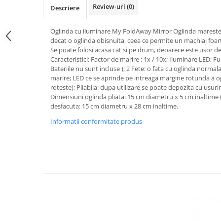
Review-uri
(0)
Descriere
Oglinda cu iluminare My FoldAway Mirror Oglinda mareste 
decat o oglinda obisnuita, ceea ce permite un machiaj foart
Se poate folosi acasa cat si pe drum, deoarece este usor de
Caracteristici: Factor de marire : 1x / 10x; Iluminare LED; F
Bateriile nu sunt incluse ); 2 Fete: o fata cu oglinda normala
marire; LED ce se aprinde pe intreaga margine rotunda a ogli
roteste); Pliabila: dupa utilizare se poate depozita cu usur
Dimensiuni oglinda pliata: 15 cm diametru x 5 cm inaltime
desfacuta: 15 cm diametru x 28 cm inaltime.
Informatii conformitate produs