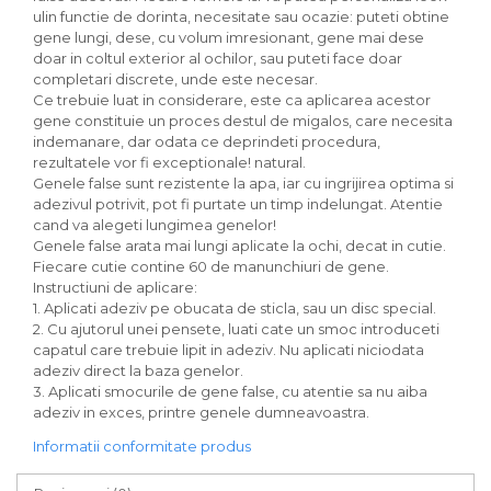
ulin functie de dorinta, necesitate sau ocazie: puteti obtine
gene lungi, dese, cu volum imresionant, gene mai dese
doar in coltul exterior al ochilor, sau puteti face doar
completari discrete, unde este necesar.
Ce trebuie luat in considerare, este ca aplicarea acestor
gene constituie un proces destul de migalos, care necesita
indemanare, dar odata ce deprindeti procedura,
rezultatele vor fi exceptionale! natural.
Genele false sunt rezistente la apa, iar cu ingrijirea optima si
adezivul potrivit, pot fi purtate un timp indelungat. Atentie
cand va alegeti lungimea genelor!
Genele false arata mai lungi aplicate la ochi, decat in cutie.
Fiecare cutie contine 60 de manunchiuri de gene.
Instructiuni de aplicare:
1. Aplicati adeziv pe obucata de sticla, sau un disc special.
2. Cu ajutorul unei pensete, luati cate un smoc introduceti
capatul care trebuie lipit in adeziv. Nu aplicati niciodata
adeziv direct la baza genelor.
3. Aplicati smocurile de gene false, cu atentie sa nu aiba
adeziv in exces, printre genele dumneavoastra.
Informatii conformitate produs