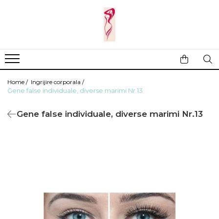
Casa si gradina
Fitness
Ingrijire corporala
Baie
Accesorii
Aparate de masaj
Copii si bebe
Camping
Ingrijirea parului
Home /
Ingrijire corporala /
Leagane si scaune
Prim ajutor
Ingrijirea unghiilor
Gene false individuale, diverse marimi Nr.13
Machiaj
Gene false individuale, diverse marimi Nr.13