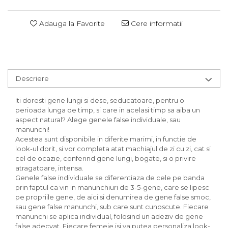
Adauga la Favorite
Cere informatii
Descriere
Iti doresti gene lungi si dese, seducatoare, pentru o
perioada lunga de timp, si care in acelasi timp sa aiba un
aspect natural? Alege genele false individuale, sau
manunchi!
Acestea sunt disponibile in diferite marimi, in functie de
look-ul dorit, si vor completa atat machiajul de zi cu zi, cat si
cel de ocazie, conferind gene lungi, bogate, si o privire
atragatoare, intensa.
Genele false individuale se diferentiaza de cele pe banda
prin faptul ca vin in manunchiuri de 3-5-gene, care se lipesc
pe propriile gene, de aici si denumirea de gene false smoc,
sau gene false manunchi, sub care sunt cunoscute. Fiecare
manunchi se aplica individual, folosind un adeziv de gene
false adecvat. Fiecare femeie isi va putea personaliza look-