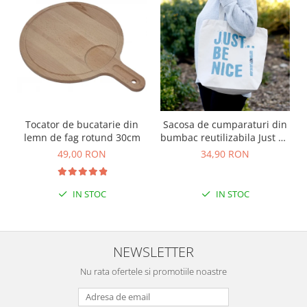
Tocator de bucatarie din
Sacosa de cumparaturi din
lemn de fag rotund 30cm
bumbac reutilizabila Just Be
Nice
49,00 RON
34,90 RON
IN STOC
IN STOC
NEWSLETTER
Nu rata ofertele si promotiile noastre