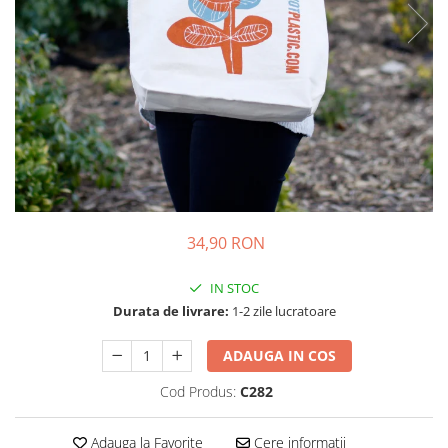
34,90 RON
IN STOC
Durata de livrare:
1-2 zile lucratoare
ADAUGA IN COS
Cod Produs:
C282
Adauga la Favorite
Cere informatii