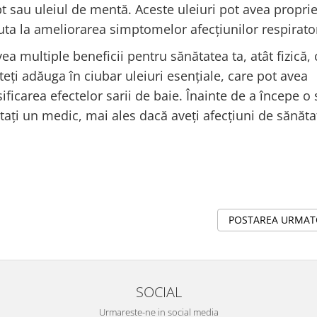
ipt sau uleiul de mentă. Aceste uleiuri pot avea proprie
ta la ameliorarea simptomelor afecțiunilor respirator
ea multiple beneficii pentru sănătatea ta, atât fizică, 
eți adăuga în ciubar uleiuri esențiale, care pot avea
sificarea efectelor sarii de baie. Înainte de a începe o
tați un medic, mai ales dacă aveți afecțiuni de sănăta
POSTAREA URMA
SOCIAL
Urmareste-ne in social media