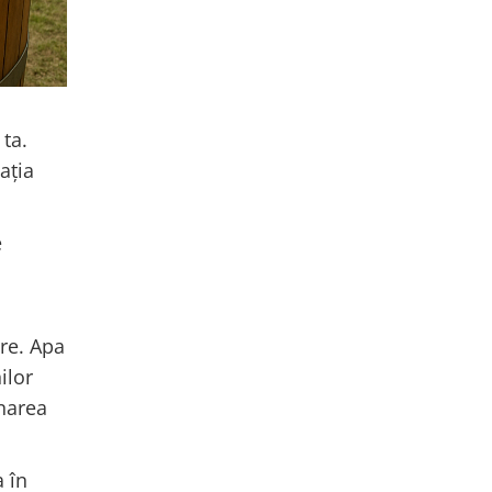
 ta.
ația
e
are. Apa
ilor
onarea
a în