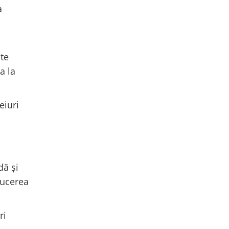
a
ate
a la
eiuri
dă și
ducerea
ri