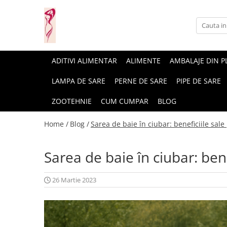
Casa si gradina
Fitness
Ingrijire corporala
Baie
Accesorii
Aparate de masaj
ADITIVI ALIMENTAR
ALIMENTE
AMBALAJE DIN P
Copii si bebe
Camping
Ingrijirea parului
LAMPA DE SARE
PERNE DE SARE
PIPE DE SARE
Leagane si scaune
Prim ajutor
Ingrijirea unghiilor
ZOOTEHNIE
CUM CUMPAR
BLOG
Machiaj
Home /
Blog /
Sarea de baie în ciubar: beneficiile sal
Sarea de baie în ciubar: ben
26 Martie 2023