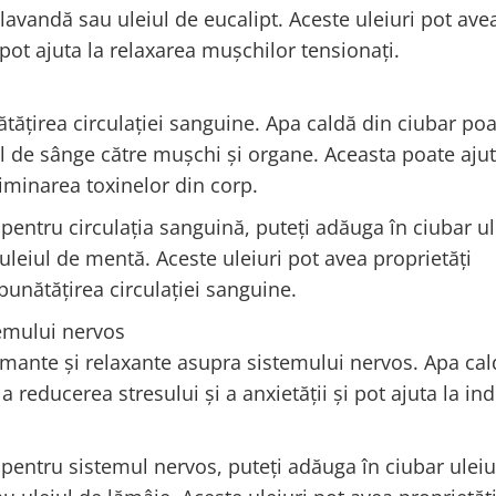
e lavandă sau uleiul de eucalipt. Aceste uleiuri pot ave
 pot ajuta la relaxarea mușchilor tensionați.
ătățirea circulației sanguine. Apa caldă din ciubar po
ul de sânge către mușchi și organe. Aceasta poate ajut
liminarea toxinelor din corp.
 pentru circulația sanguină, puteți adăuga în ciubar ul
uleiul de mentă. Aceste uleiuri pot avea proprietăți
mbunătățirea circulației sanguine.
temului nervos
lmante și relaxante asupra sistemului nervos. Apa cal
 reducerea stresului și a anxietății și pot ajuta la in
 pentru sistemul nervos, puteți adăuga în ciubar uleiu