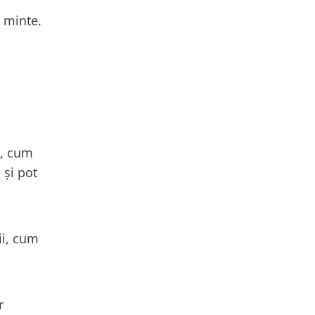
i
i minte.
i
e, cum
 și pot
ii, cum
r