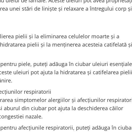
au uleiul de lămâie. Aceste uleiuri pot avea proprietăț
ea unei stări de liniște și relaxare a întregului corp ș
erea pielii și la eliminarea celulelor moarte și a
idratarea pielii și la menținerea acesteia catifelată ș
 pentru piele, puteți adăuga în ciubar uleiuri esențial
este uleiuri pot ajuta la hidratarea și catifelarea pielii
ânire.
cțiunilor respiratorii
rarea simptomelor alergiilor și afecțiunilor respirator
 și aburul din ciubar pot ajuta la deschiderea căilor
 congestiei nazale.
pentru afecțiunile respiratorii, puteți adăuga în ciuba