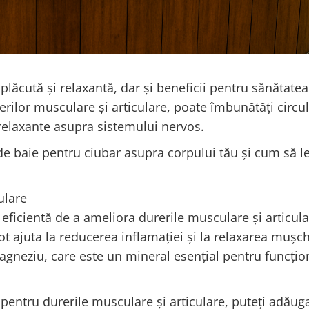
plăcută și relaxantă, dar și beneficii pentru sănătatea
erilor musculare și articulare, poate îmbunătăți circul
relaxante asupra sistemului nervos.
 de baie pentru ciubar asupra corpului tău și cum să l
ulare
 eficientă de a ameliora durerile musculare și articul
t ajuta la reducerea inflamației și la relaxarea mușch
agneziu, care este un mineral esențial pentru funcți
 pentru durerile musculare și articulare, puteți adăug