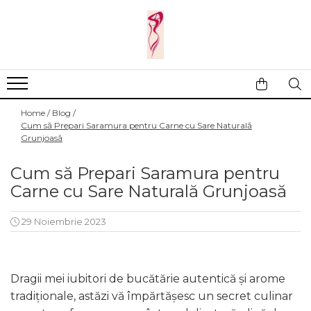
Casa si gradina
Fitness
Ingrijire corporala
Baie
Accesorii
Aparate de masaj
Copii si bebe
Camping
Ingrijirea parului
Home /
Blog /
Leagane si scaune
Prim ajutor
Ingrijirea unghiilor
Cum să Prepari Saramura pentru Carne cu Sare Naturală
Grunjoasă
Machiaj
Cum să Prepari Saramura pentru
Carne cu Sare Naturală Grunjoasă
29 Noiembrie 2023
Dragii mei iubitori de bucătărie autentică și arome
tradiționale, astăzi vă împărtășesc un secret culinar