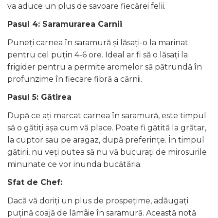
va aduce un plus de savoare fiecărei felii.
Pasul 4: Saramurarea Carnii
Puneți carnea în saramură și lăsați-o la marinat
pentru cel puțin 4-6 ore. Ideal ar fi să o lăsați la
frigider pentru a permite aromelor să pătrundă în
profunzime în fiecare fibră a cărnii.
Pasul 5: Gătirea
După ce ați marcat carnea în saramură, este timpul
să o gătiți așa cum vă place. Poate fi gătită la grătar,
la cuptor sau pe aragaz, după preferințe. În timpul
gătirii, nu veți putea să nu vă bucurați de mirosurile
minunate ce vor inunda bucătăria.
Sfat de Chef:
Dacă vă doriți un plus de prospețime, adăugați
puțină coajă de lămâie în saramură. Această notă