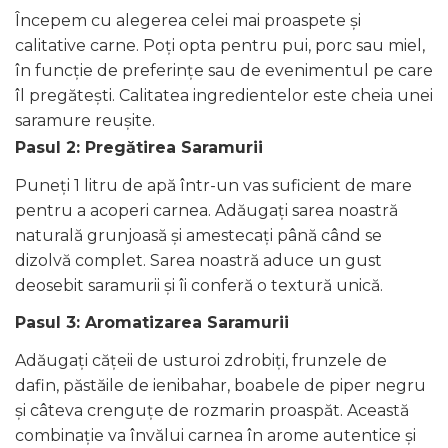
Începem cu alegerea celei mai proaspete și
calitative carne. Poți opta pentru pui, porc sau miel,
în funcție de preferințe sau de evenimentul pe care
îl pregătești. Calitatea ingredientelor este cheia unei
saramure reușite.
Pasul 2: Pregătirea Saramurii
Puneți 1 litru de apă într-un vas suficient de mare
pentru a acoperi carnea. Adăugați sarea noastră
naturală grunjoasă și amestecați până când se
dizolvă complet. Sarea noastră aduce un gust
deosebit saramurii și îi conferă o textură unică.
Pasul 3: Aromatizarea Saramurii
Adăugați cățeii de usturoi zdrobiți, frunzele de
dafin, păstăile de ienibahar, boabele de piper negru
și câteva crenguțe de rozmarin proaspăt. Această
combinație va învălui carnea în arome autentice și