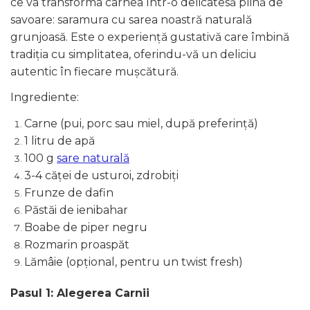
ce va transforma carnea într-o delicatesă plină de
savoare: saramura cu sarea noastră naturală
grunjoasă. Este o experiență gustativă care îmbină
tradiția cu simplitatea, oferindu-vă un deliciu
autentic în fiecare mușcătură.
Ingrediente:
Carne (pui, porc sau miel, după preferință)
1 litru de apă
100 g
sare naturală
3-4 căței de usturoi, zdrobiți
Frunze de dafin
Păstăi de ienibahar
Boabe de piper negru
Rozmarin proaspăt
Lămâie (opțional, pentru un twist fresh)
Pasul 1: Alegerea Carnii