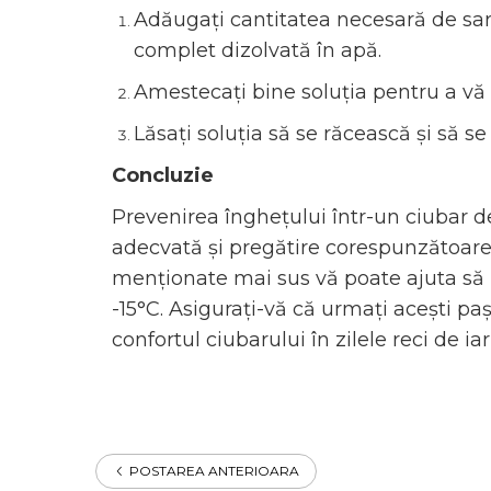
Adăugați cantitatea necesară de sare 
complet dizolvată în apă.
Amestecați bine soluția pentru a vă 
Lăsați soluția să se răcească și să se
Concluzie
Prevenirea înghețului într-un ciubar de
adecvată și pregătire corespunzătoare
menționate mai sus vă poate ajuta să m
-15°C. Asigurați-vă că urmați acești pa
confortul ciubarului în zilele reci de ia
POSTAREA ANTERIOARA