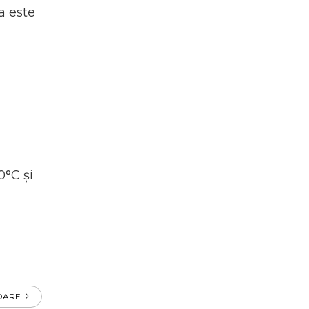
a este
0°C și
OARE