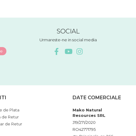
SOCIAL
Urmareste-ne in social media
NTI
DATE COMERCIALE
 de Plata
Mako Natural
Resources SRL
a de Retur
J19/271/2020
ar de Retur
RO42771795