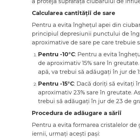
a proteja suprafața ciubarului de influe
Calcularea cantității de sare
Pentru a evita înghețul apei din ciuba
principiul depresiunii punctului de îng
aproximative de sare pe care trebuie s
Pentru -10°C
: Pentru a evita îngheț
de aproximativ 15% sare în greutate
apă, va trebui să adăugați în jur de 
Pentru -15°C
: Dacă doriți să evitați î
aproximativ 23% sare în greutate. A
trebui să adăugați în jur de 23 de g
Procedura de adăugare a sării
Pentru a evita formarea cristalelor de 
iernii, urmați acești pași: