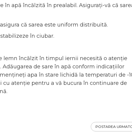
în apă încălzită în prealabil. Asigurați-vă că sare
asigura că sarea este uniform distribuită.
 stabilizeze în ciubar.
 lemn încălzit în timpul iernii necesită o atenție
. Adăugarea de sare în apă conform indicațiilor
ențineți apa în stare lichidă la temperaturi de -1
și cu atenție pentru a vă bucura în continuare de
rnă.
POSTAREA URMAT