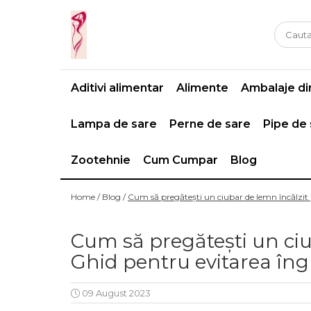
Casa si gradina
Fitness
Ingrijire corporala
Baie
Accesorii
Aparate de masaj
Aditivi alimentar
Alimente
Ambalaje din
Copii si bebe
Camping
Ingrijirea parului
Leagane si scaune
Prim ajutor
Ingrijirea unghiilor
Lampa de sare
Perne de sare
Pipe de
Machiaj
Zootehnie
Cum Cumpar
Blog
Home /
Blog /
Cum să pregătești un ciubar de lemn încălzit 
Cum să pregătești un ciu
Ghid pentru evitarea îng
09 August 2023