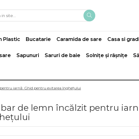
 Plastic
Bucatarie
Caramida de sare
Casa si grad
 sare
Sapunuri
Saruri de baie
Solnițe și râșnițe
Să
pentru iarnă: Ghid pentru evitarea înghețului
bar de lemn încălzit pentru iarn
hețului