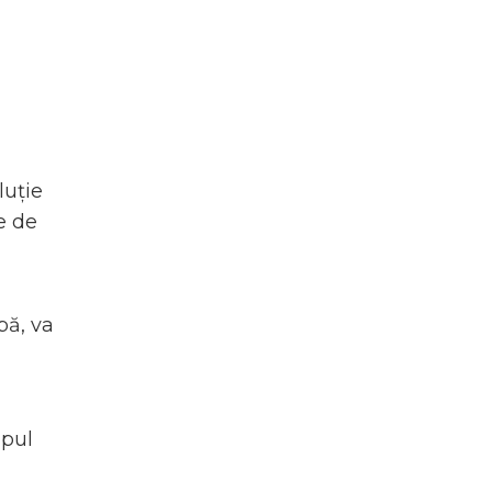
luție
e de
pă, va
mpul