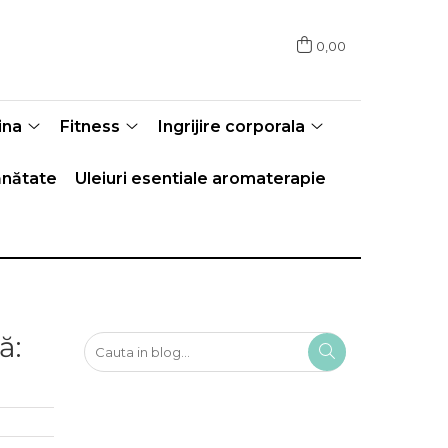
0,00
ina
Fitness
Ingrijire corporala
nătate
Uleiuri esentiale aromaterapie
ă: