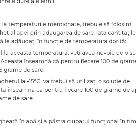
nțele dure ale iernii.
r la temperaturile menționate, trebuie să folosim
heț al apei prin adăugarea de sare. Iată cantitățile
ă le adăugați în funcție de temperatura dorită:
ul la această temperatură, veți avea nevoie de o so
. Aceasta înseamnă că pentru fiecare 100 de gram
15 grame de sare.
nghețul la -15°C, va trebui să utilizați o soluție de
sta înseamnă că pentru fiecare 100 de grame de a
rame de sare.
gheață în apă și a păstra ciubarul funcțional în ti