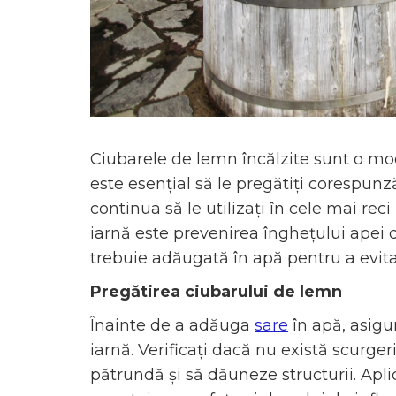
Ciubarele de lemn încălzite sunt o mod
este esențial să le pregătiți corespunz
continua să le utilizați în cele mai reci
iarnă este prevenirea înghețului apei di
trebuie adăugată în apă pentru a evita 
Pregătirea ciubarului de lemn
Înainte de a adăuga
sare
în apă, asigu
iarnă. Verificați dacă nu există scurger
pătrundă și să dăuneze structurii. Apli