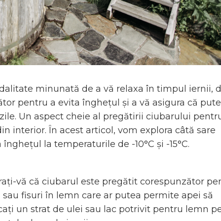
alitate minunată de a vă relaxa în timpul iernii, 
ător pentru a evita înghețul și a vă asigura că pute
 zile. Un aspect cheie al pregătirii ciubarului pentr
n interior. În acest articol, vom explora câtă sare
înghețul la temperaturile de -10°C și -15°C.
rați-vă că ciubarul este pregătit corespunzător pe
i sau fisuri în lemn care ar putea permite apei să
cați un strat de ulei sau lac potrivit pentru lemn p