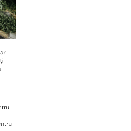
dar
ți
u
ntru
entru