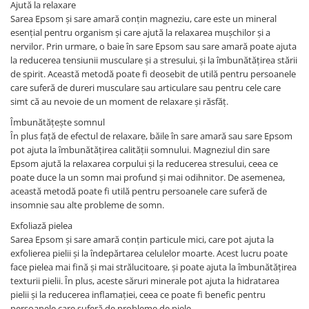
Ajută la relaxare
Sarea Epsom și sare amară conțin magneziu, care este un mineral
esențial pentru organism și care ajută la relaxarea mușchilor și a
nervilor. Prin urmare, o baie în sare Epsom sau sare amară poate ajuta
la reducerea tensiunii musculare și a stresului, și la îmbunătățirea stării
de spirit. Această metodă poate fi deosebit de utilă pentru persoanele
care suferă de dureri musculare sau articulare sau pentru cele care
simt că au nevoie de un moment de relaxare și răsfăț.
Îmbunătățește somnul
În plus față de efectul de relaxare, băile în sare amară sau sare Epsom
pot ajuta la îmbunătățirea calității somnului. Magneziul din sare
Epsom ajută la relaxarea corpului și la reducerea stresului, ceea ce
poate duce la un somn mai profund și mai odihnitor. De asemenea,
această metodă poate fi utilă pentru persoanele care suferă de
insomnie sau alte probleme de somn.
Exfoliază pielea
Sarea Epsom și sare amară conțin particule mici, care pot ajuta la
exfolierea pielii și la îndepărtarea celulelor moarte. Acest lucru poate
face pielea mai fină și mai strălucitoare, și poate ajuta la îmbunătățirea
texturii pielii. În plus, aceste săruri minerale pot ajuta la hidratarea
pielii și la reducerea inflamației, ceea ce poate fi benefic pentru
persoanele care suferă de probleme de piele.