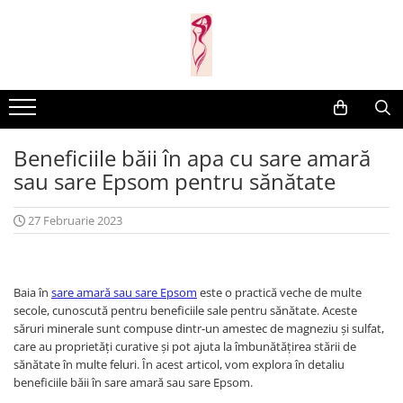
Casa si gradina
Fitness
Ingrijire corporala
Baie
Accesorii
Aparate de masaj
Copii si bebe
Camping
Ingrijirea parului
Beneficiile băii în apa cu sare amară
Leagane si scaune
Prim ajutor
Ingrijirea unghiilor
sau sare Epsom pentru sănătate
Machiaj
27 Februarie 2023
Baia în
sare amară sau sare Epsom
este o practică veche de multe
secole, cunoscută pentru beneficiile sale pentru sănătate. Aceste
săruri minerale sunt compuse dintr-un amestec de magneziu și sulfat,
care au proprietăți curative și pot ajuta la îmbunătățirea stării de
sănătate în multe feluri. În acest articol, vom explora în detaliu
beneficiile băii în sare amară sau sare Epsom.