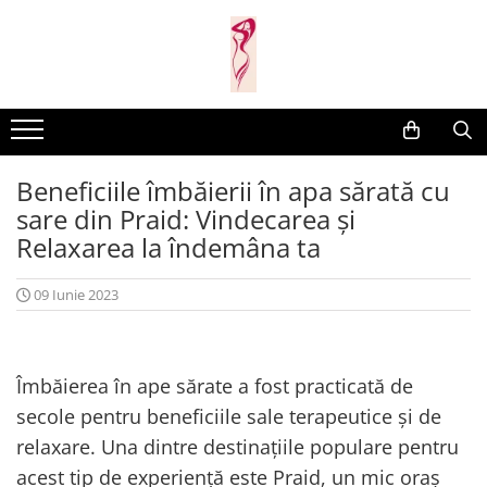
Casa si gradina
Fitness
Ingrijire corporala
Baie
Accesorii
Aparate de masaj
Copii si bebe
Camping
Ingrijirea parului
Beneficiile îmbăierii în apa sărată cu
Leagane si scaune
Prim ajutor
Ingrijirea unghiilor
sare din Praid: Vindecarea și
Machiaj
Relaxarea la îndemâna ta
09 Iunie 2023
Îmbăierea în ape sărate a fost practicată de
secole pentru beneficiile sale terapeutice și de
relaxare. Una dintre destinațiile populare pentru
acest tip de experiență este Praid, un mic oraș