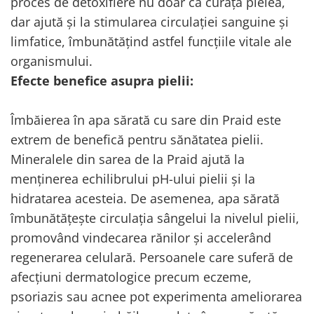
proces de detoxifiere nu doar că curăță pielea,
dar ajută și la stimularea circulației sanguine și
limfatice, îmbunătățind astfel funcțiile vitale ale
organismului.
Efecte benefice asupra pielii:
Îmbăierea în apa sărată cu sare din Praid este
extrem de benefică pentru sănătatea pielii.
Mineralele din sarea de la Praid ajută la
menținerea echilibrului pH-ului pielii și la
hidratarea acesteia. De asemenea, apa sărată
îmbunătățește circulația sângelui la nivelul pielii,
promovând vindecarea rănilor și accelerând
regenerarea celulară. Persoanele care suferă de
afecțiuni dermatologice precum eczeme,
psoriazis sau acnee pot experimenta ameliorarea