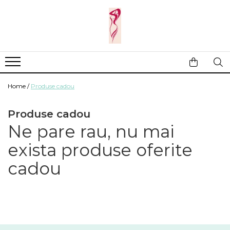
Casa si gradina
Fitness
Ingrijire corporala
Baie
Accesorii
Aparate de masaj
Copii si bebe
Camping
Ingrijirea parului
Home /
Produse cadou
Leagane si scaune
Prim ajutor
Ingrijirea unghiilor
Machiaj
Produse cadou
Ne pare rau, nu mai
exista produse oferite
cadou