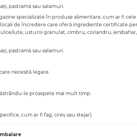
ți, pastramă sau salamuri.
gazine specializate în produse alimentare, cum ar fi cele 
i locali de încredere care oferă ingrediente certificate p
dulce/iute, usturoi granulat, cimbru, coriandru, ienibahar,
ți, pastramă sau salamuri.
care necesită legare.
păstrându-le proaspete mai mult timp.
ifice, cum ar fi fag, cireș sau stejar).
ambalare