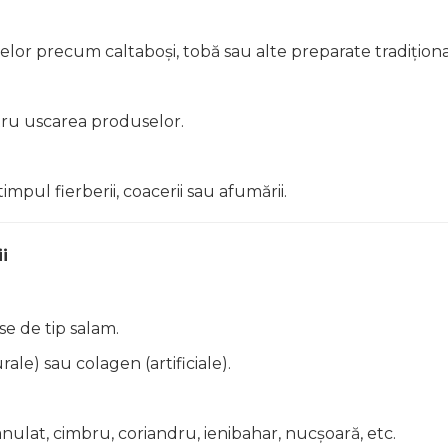
lor precum caltaboși, tobă sau alte preparate tradiționa
ru uscarea produselor.
mpul fierberii, coacerii sau afumării.
i
se de tip salam.
rale) sau colagen (artificiale).
anulat, cimbru, coriandru, ienibahar, nucșoară, etc.