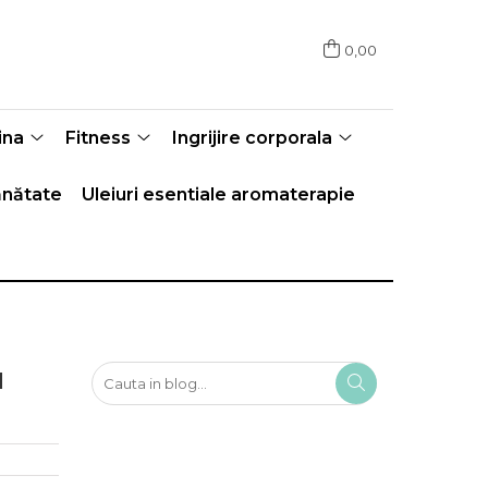
0,00
ina
Fitness
Ingrijire corporala
nătate
Uleiuri esentiale aromaterapie
u