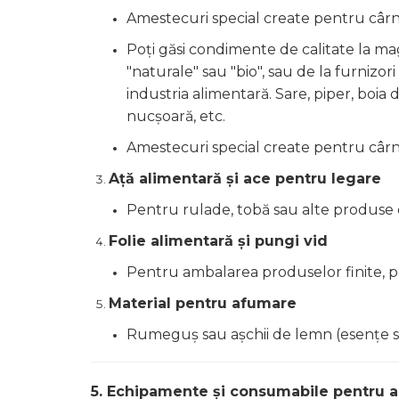
Amestecuri special create pentru cârna
Poți găsi condimente de calitate la ma
"naturale" sau "bio", sau de la furnizor
industria alimentară. Sare, piper, boia 
nucșoară, etc.
Amestecuri special create pentru cârna
Ață alimentară și ace pentru legare
Pentru rulade, tobă sau alte produse 
Folie alimentară și pungi vid
Pentru ambalarea produselor finite, 
Material pentru afumare
Rumeguș sau așchii de lemn (esențe spec
5. Echipamente și consumabile pentru 