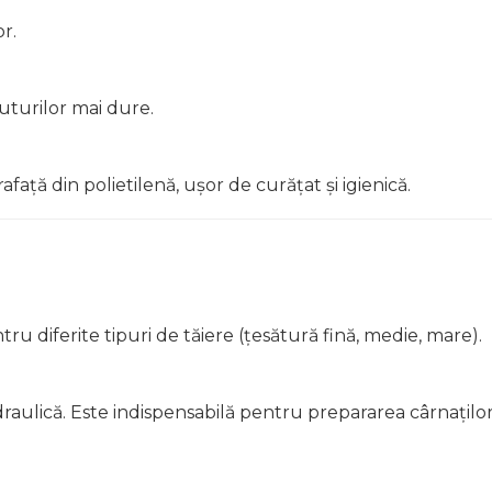
r.
suturilor mai dure.
față din polietilenă, ușor de curățat și igienică.
ru diferite tipuri de tăiere (țesătură fină, medie, mare).
draulică. Este indispensabilă pentru prepararea cârnațilo