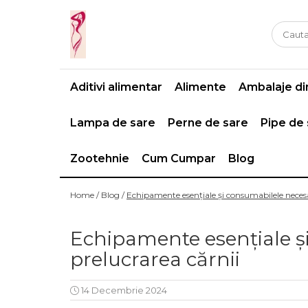
Casa si gradina
Fitness
Ingrijire corporala
Baie
Accesorii
Aparate de masaj
Aditivi alimentar
Alimente
Ambalaje din
Copii si bebe
Camping
Ingrijirea parului
Leagane si scaune
Prim ajutor
Ingrijirea unghiilor
Lampa de sare
Perne de sare
Pipe de
Machiaj
Zootehnie
Cum Cumpar
Blog
Home /
Blog /
Echipamente esențiale și consumabilele necesa
Echipamente esențiale ș
prelucrarea cărnii
14 Decembrie 2024