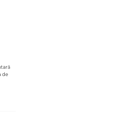
ntară
a de