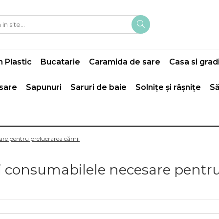
 Plastic
Bucatarie
Caramida de sare
Casa si grad
 sare
Sapunuri
Saruri de baie
Solnițe și râșnițe
Să
re pentru prelucrarea cărnii
i consumabilele necesare pentr