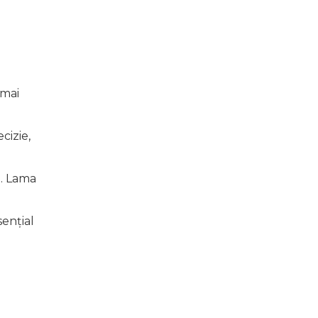
 mai
cizie,
e. Lama
sențial