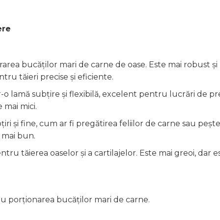
ere
rarea bucăților mari de carne de oase. Este mai robust și
tru tăieri precise și eficiente.
-o lamă subțire și flexibilă, excelent pentru lucrări de pre
 mai mici.
țiri și fine, cum ar fi pregătirea feliilor de carne sau peșt
l mai bun.
ntru tăierea oaselor și a cartilajelor. Este mai greoi, dar e
au porționarea bucăților mari de carne.