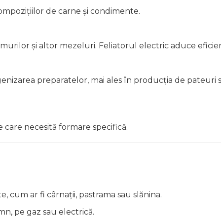
mpozițiilor de carne și condimente.
urilor și altor mezeluri. Feliatorul electric aduce eficie
enizarea preparatelor, mai ales în producția de pateuri 
 care necesită formare specifică.
cum ar fi cârnații, pastrama sau slănina.
mn, pe gaz sau electrică.