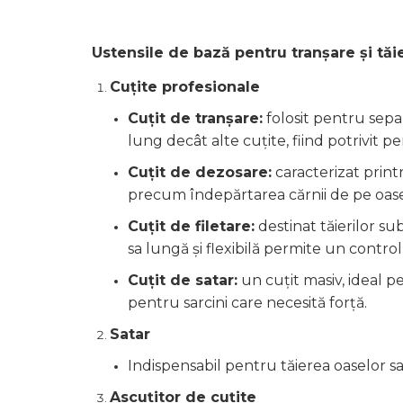
Ustensile de bază pentru tranșare și tăi
Cuțite profesionale
Cuțit de tranșare:
folosit pentru sepa
lung decât alte cuțite, fiind potrivit pen
Cuțit de dezosare:
caracterizat printr
precum îndepărtarea cărnii de pe oase
Cuțit de filetare:
destinat tăierilor sub
sa lungă și flexibilă permite un contro
Cuțit de satar:
un cuțit masiv, ideal pe
pentru sarcini care necesită forță.
Satar
Indispensabil pentru tăierea oaselor s
Ascuțitor de cuțite