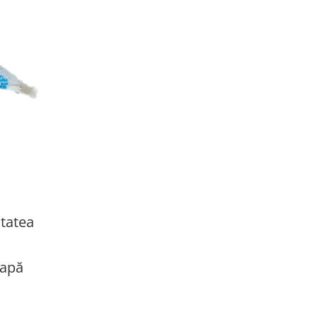
ătatea
 apă