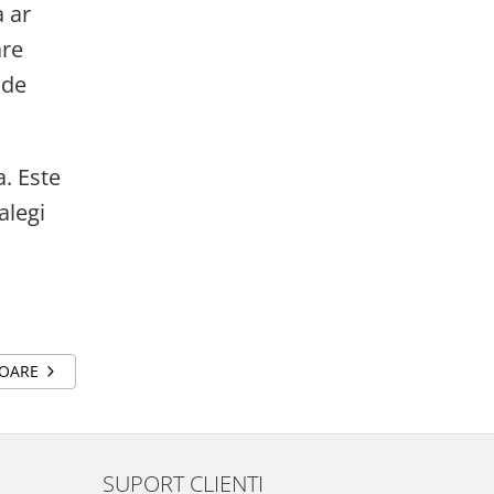
 ar
are
 de
a. Este
alegi
TOARE
SUPORT CLIENTI