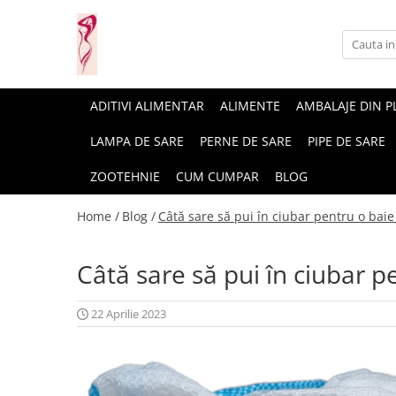
Casa si gradina
Fitness
Ingrijire corporala
Baie
Accesorii
Aparate de masaj
ADITIVI ALIMENTAR
ALIMENTE
AMBALAJE DIN P
Copii si bebe
Camping
Ingrijirea parului
LAMPA DE SARE
PERNE DE SARE
PIPE DE SARE
Leagane si scaune
Prim ajutor
Ingrijirea unghiilor
ZOOTEHNIE
CUM CUMPAR
BLOG
Machiaj
Home /
Blog /
Câtă sare să pui în ciubar pentru o baie
Câtă sare să pui în ciubar p
22 Aprilie 2023