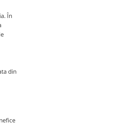
a. În
a
ie
ata din
nefice