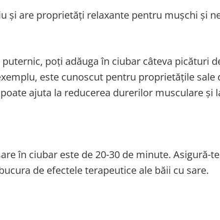
 și are proprietăți relaxante pentru mușchi și ne
 puternic, poți adăuga în ciubar câteva picături d
 exemplu, este cunoscut pentru proprietățile sale
 poate ajuta la reducerea durerilor musculare și l
re în ciubar este de 20-30 de minute. Asigură-te 
 bucura de efectele terapeutice ale băii cu sare.